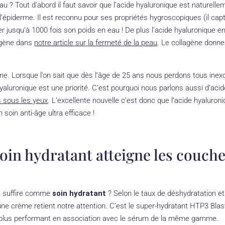
u ? Tout d’abord il faut savoir que l’acide hyaluronique est naturel
’épiderme. Il est reconnu pour ses propriétés hygroscopiques (il capte
r jusqu’à 1000 fois son poids en eau ! De plus l’acide hyaluronique ent
lagène dans
notre article sur la fermeté de la peau
. Le collagène donne
agène. Lorsque l’on sait que dès l’âge de 25 ans nous perdons tous i
yaluronique est une priorité. C’est pourquoi nous parlons aussi d’aci
es sous les yeux
. L’excellente nouvelle c’est donc que l’acide hyaluron
soin anti-âge ultra efficace !
soin hydratant atteigne les couch
le suffire comme
soin hydratant
? Selon le taux de déshydratation et
e crème retient notre attention. C’est le super-hydratant HTP3 Bl
plus performant en association avec le sérum de la même gamme.