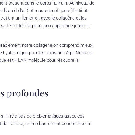
lement présent dans le corps humain. Au niveau de
 l’eau de l’air) et mucomimétiques (il retient
retient un lien étroit avec le collagène et les
 sa fermeté à la peau, son apparence jeune et
nexorablement notre collagène on comprend mieux
de hyaluronique pour les soins anti-âge. Nous en
ique est « LA » molécule pour résoudre la
es profondes
 si il n’y a pas de problématiques associées
ast de Terrake, crème hautement concentrée en