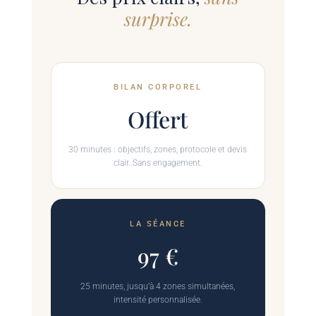
surprise.
BILAN CORPOREL
Offert
30 minutes : objectifs, zones, protocole et devis
clair. Sans engagement.
LA SÉANCE
97 €
25 minutes, jusqu’à 4 zones simultanées,
intensité personnalisée.