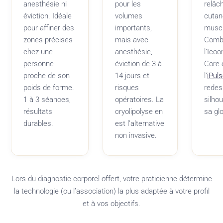
anesthésie ni
pour les
relâc
éviction. Idéale
volumes
cutané
pour affiner des
importants,
muscl
zones précises
mais avec
Comb
chez une
anesthésie,
l’Icoo
personne
éviction de 3 à
Core 
proche de son
14 jours et
l’
iPul
poids de forme.
risques
redes
1 à 3 séances,
opératoires. La
silho
résultats
cryolipolyse en
sa glo
durables.
est l’alternative
non invasive.
Lors du diagnostic corporel offert, votre praticienne détermine
la technologie (ou l’association) la plus adaptée à votre profil
et à vos objectifs.