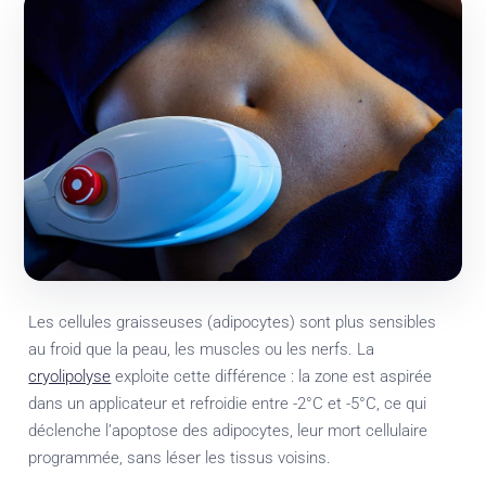
Les cellules graisseuses (adipocytes) sont plus sensibles
au froid que la peau, les muscles ou les nerfs. La
cryolipolyse
exploite cette différence : la zone est aspirée
dans un applicateur et refroidie entre -2°C et -5°C, ce qui
déclenche l’apoptose des adipocytes, leur mort cellulaire
programmée, sans léser les tissus voisins.