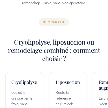
remodelage visible, sans bloc opératoire.
COMPARATIF
Cryolipolyse, liposuccion ou
remodelage combiné : comment
choisir ?
Cryolipolyse
Liposuccion
Rem
aug
Détruit la
Reste la
graisse par le
référence
La cr
froid, sans
chirurgicale
n’agit