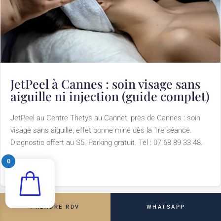
JetPeel à Cannes : soin visage sans
aiguille ni injection (guide complet)
JetPeel au Centre Thetys au Cannet, près de Cannes : soin
visage sans aiguille, effet bonne mine dès la 1re séance.
Diagnostic offert au S5. Parking gratuit. Tél : 07 68 89 33 48.
0
Lire l'article