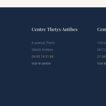
Centre Thetys Antibes
Cen
6 avenue Thiers
109 b
06600 Antibes
06110
04 93 74 31 88
07 68
Voir le centre
Voir l