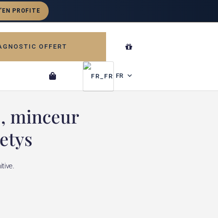
AGNOSTIC OFFERT
FR
e, minceur
etys
tive.