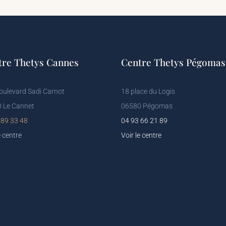
tre Thetys Cannes
Centre Thetys Pégomas
oulevard Sadi Carnot
18 place du Logis
 Le Cannet
06580 Pégomas
 89 33 48
04 93 66 21 89
e centre
Voir le centre