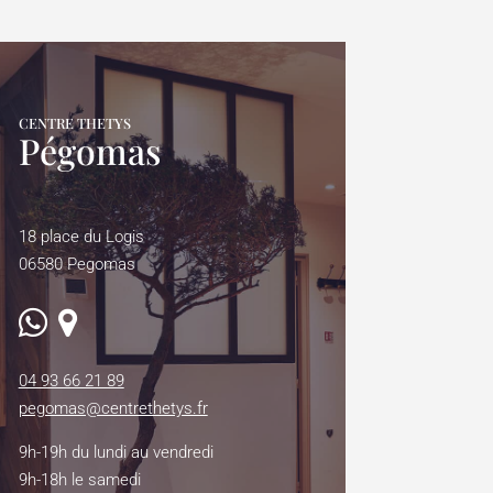
CENTRE THETYS
Pégomas
18 place du Logis
06580 Pegomas
04 93 66 21 89
pegomas@centrethetys.fr
9h-19h du lundi au vendredi
9h-18h le samedi