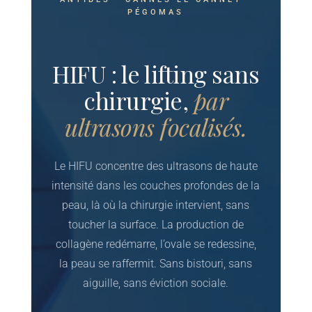
PÉGOMAS
HIFU : le lifting sans
chirurgie,
par
ultrasons focalisés.
Le HIFU concentre des ultrasons de haute
intensité dans les couches profondes de la
peau, là où la chirurgie intervient, sans
toucher la surface. La production de
collagène redémarre, l’ovale se redessine,
la peau se raffermit. Sans bistouri, sans
aiguille, sans éviction sociale.