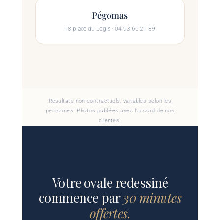
Pégomas
18 place du Logis · 04 93 66 21 89
Résultats non contractuels, variables selon les
personnes. Photos publiées avec l’accord de nos
clientes.
Votre ovale redessiné
commence par
30 minutes
offertes.