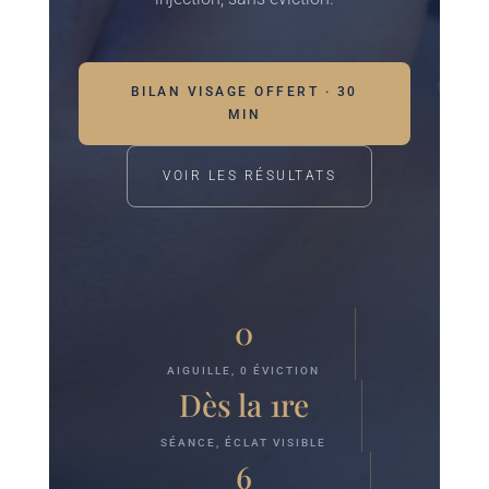
BILAN VISAGE OFFERT · 30
MIN
VOIR LES RÉSULTATS
0
AIGUILLE, 0 ÉVICTION
Dès la 1re
SÉANCE, ÉCLAT VISIBLE
6