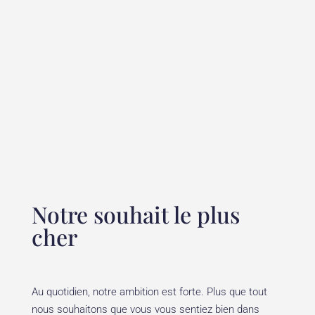
Pégomas en 2009.
L’établissement a rapidement trouvé sa clientèle et a
doublé sa superficie en 3 ans. Fort de son succès, le
couple ouvre un second centre à Antibes en 2014, puis
un troisième au Cannet en 2016. Aujourd’hui le Centre
Thetys compte 15 collaboratrices réparties sur 3
centres décorés avec élégance et totalisant plus de
500 m² de superficie.
Notre souhait le plus
cher
Au quotidien, notre ambition est forte. Plus que tout
nous souhaitons que vous vous sentiez bien dans